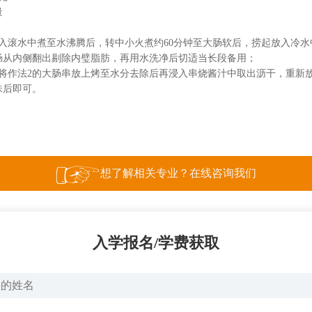
量
放入滚水中煮至水沸腾后，转中小火煮约60分钟至大肠软后，捞起放入冷水
大肠从内侧翻出剔除内璧脂肪，再用水洗净后切适当长段备用；
先将作法2的大肠串放上烤至水分去除后再浸入串烧酱汁中取出沥干，重新
味后即可。
想了解相关专业？在线咨询我们
入学报名/学费获取