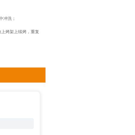
中冲洗；
放上烤架上续烤，重复