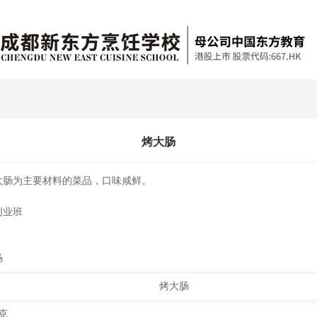
烤大肠
大肠为主要材料的菜品，口味咸鲜。
创业班
肠
克