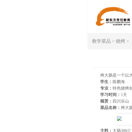
教学菜品
>
烧烤
>
烤大肠是一个以
学生：
陈鹏海
专业：
特色烧烤
学习时间：
1天
籍贯：
四川乐山
菜品名称：
烤大
主料：
大肠300公