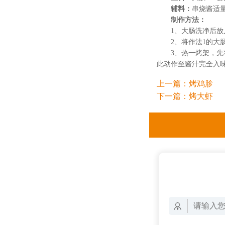
辅料：
串烧酱适
制作方法：
1、大肠洗净后
2、将作法1的
3、热一烤架，
此动作至酱汁完全入
上一篇：
烤鸡胗
下一篇：
烤大虾