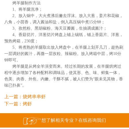
烤羊腿制作方法
1、将羊腿洗净；
2、放入锅中，大火煮沸后撇去浮沫。放入大葱，姜片和花椒，
八角，小茴香，调入酱油和盐，倒入高压锅中煮15分钟；
3、孜然粉、黑胡椒粉、海天豆瓣酱，生抽调成酱汁；
4、香菇切片、洋葱切片烤盘上铺上锡纸，铺上香菇片、洋葱，
预热烤箱，230度；
5、将煮熟的羊腿取出放入烤盘中，在羊腿上划开几刀，趁热刷
一层调好的酱汁，再撒一层孜粒、辣椒粉。放入烤箱中层，烤10分
钟即可。
烤羊腿是从烤全羊演变而来。经过长期的发展，在羊腿烘烤过
程中逐步增加了各种配料和调味品，使其形、色、味、鲜集一体，
色美、肉香、外焦、内嫩、干酥不腻，被人们赞为“眼未见其物，香
味已扑鼻”。
上一篇：
烧烤串串虾
下一篇：
烤虾
想了解相关专业？在线咨询我们