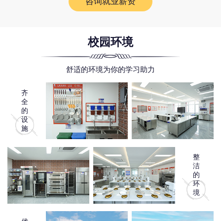
咨询就业薪资
校园环境
舒适的环境为你的学习助力
齐
全
的
设
施
整
洁
的
环
境