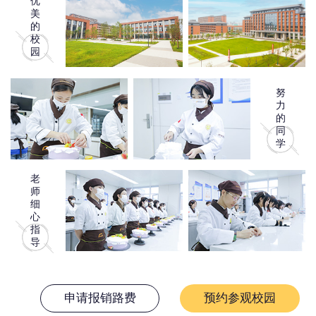
优
美
的
校
园
努
力
的
同
学
老
师
细
心
指
导
申请报销路费
预约参观校园